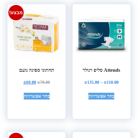
מבצע!
Attends סליפ רגולר
תחתוני ספיגה נועם
₪
69.00
₪
79.00
₪
135.00
–
₪
110.00
בחר אפשרויות
בחר אפשרויות