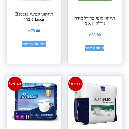
תחתוני ספיגה Breeze
תחתון סופג פריוול מידה
Classic בריז
גדולה XXL
₪
79.00
₪
95.00
בחר אפשרויות
הוספה לסל
מבצע!
מבצע!