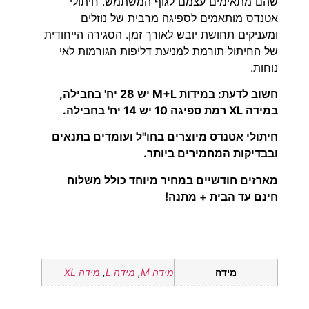
שהם מתאימים עצמם לגוף המשתמש. חיתולי
אטנדס מותאמים לספיגה מרבית של נוזלים
ומעניקים תחושת יובש לאורך זמן. הסגירה הייחודית
של החיתול תורמת למניעת דליפות הגורמות לאי
נוחות.
חשוב לדעת: במידות M+L יש 28 יח' בחבילה,
במידה XL רמת ספיגה 10 יש 14 יח' בחבילה.
חיתולי אטנדס מיוצרים בחו"ל ועומדים בתנאים
ובבדיקות המחמירים ביותר.
מארזים חודשיים במחיר מיוחד כולל משלוח
חינם עד הבית + מתנה!
מידה
מידה M
,
מידה L
,
מידה XL