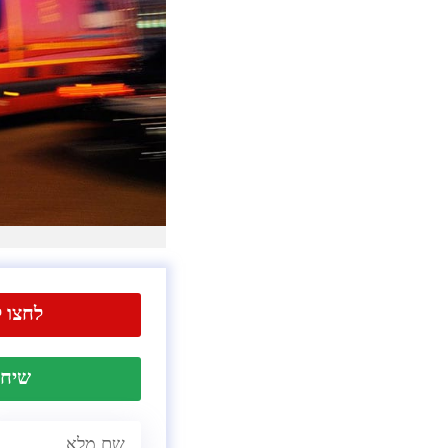
לחצו ל
שיחה