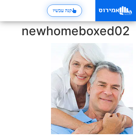
קנה עכשיו
newhomeboxed02