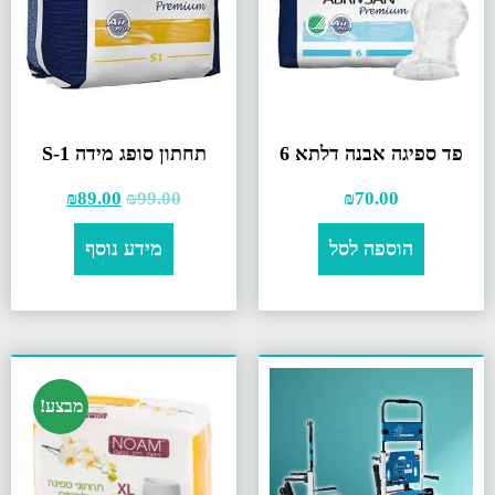
פד ספיגה אבנה דלתא 6
תחתון סופג מידה S-1
₪
89.00
₪
99.00
₪
70.00
הוספה לסל
מידע נוסף
מבצע!