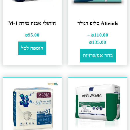
Attends סליפ רגולר
חיתולי אבנה מידה M-1
₪
95.00
–
₪
110.00
₪
135.00
הוספה לסל
בחר אפשרויות