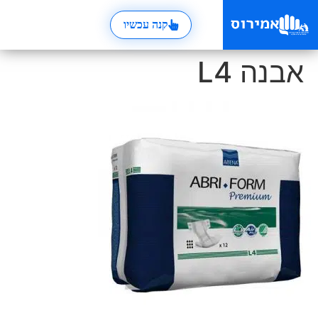
קנה עכשיו
אבנה L4