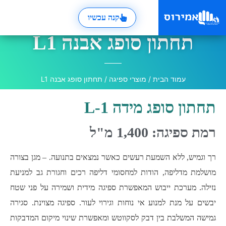
קנה עכשיו
תחתון סופג אבנה L1
עמוד הבית
/
מוצרי ספיגה
/ תחתון סופג אבנה L1
תחתון סופג מידה L-1
רמת ספיגה: 1,400 מ"ל
רך וגמיש, ללא השמעת רעשים כאשר נמצאים בתנועה. – מגן בצורה
מושלמת מדליפה, הודות למחסומי דליפה רכים וחגורת גב למניעת
נזילה. מערכת ייבוש המאפשרת ספיגה מידית ושמירה על פני שטח
יבשים על מנת למנוע אי נוחות וגירוי לעור. ספיגה מצוינת. סגירה
גמישה המשלבת בין דבק לסקווטש ומאפשרת שינוי מיקום המדבקות