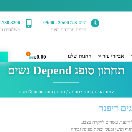
ימים א-ה 20:00 - 09:00
7-788-3200
זמינים עבורכם רצוף
משלוחים עד
0
אביזרי עזר
החנות שלנו
₪
0.00
תחתון סופג Depend נשים
עמוד הבית
/
מוצרי ספיגה
/ תחתון סופג Depend נשים
ים דיפנד
דיפנד, עשויים לייקרה בצבע
ף הנשי ובעלי יכולת ספיגה גבוהה