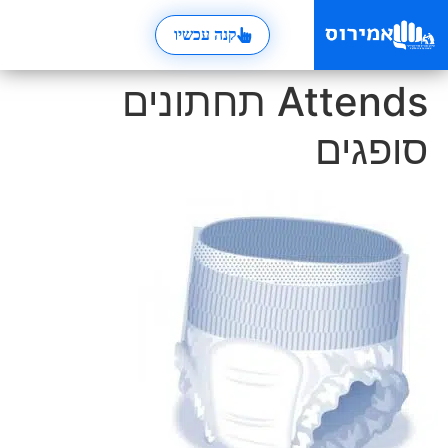
קנה עכשיו
Attends תחתונים
סופגים