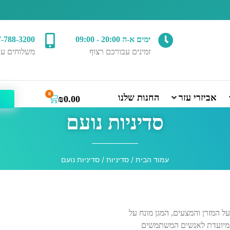
ימים א-ה 20:00 - 09:00
7-788-3200
זמינים עבורכם רצוף
משלוחים עד
0
אביזרי עזר
החנות שלנו
₪
0.00
סדיניות נועם
עמוד הבית
/
סדיניות
/ סדיניות נועם
על המזרן והמצעים, המגן מונח על
ת. מיועדת לאנשים המשתמשים