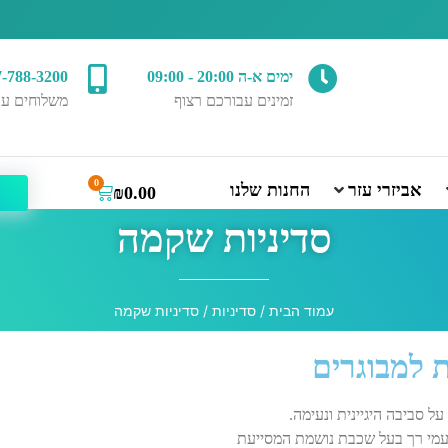
ימים א-ה 20:00 - 09:00
7-788-3200
זמינים עבורכם רצוף
משלוחים עד
0
אביזרי עזר
החנות שלנו
₪
0.00
סדיניות שקמה
עמוד הבית
/
סדיניות
/ סדיניות שקמה
 למבוגרים
ל סביבה היגיינית ונעימה.
עמי רך בעל שכבת נושמת המסייעת