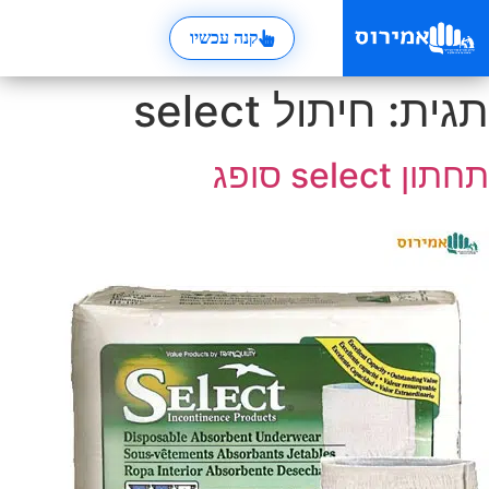
קנה עכשיו
תגית:
חיתול select
תחתון select סופג