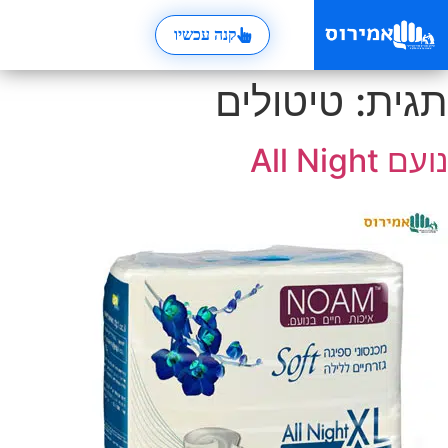
קנה עכשיו
תגית:
טיטולים
נועם All Night