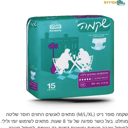
שקמה סופר נייט (M/L/XL) מתאים לאנשים החווים חוסר שליטה
מוחלט. בעל כושר ספיגה של עד 8 שעות. מתאים לשימוש יומי ולילי.
לחיתול שכבה פנימית וחיצונית דמוית בד נושמת. לחיתול סגירה