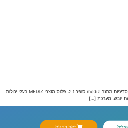
מוצר זה משתתף במבצע – קונים 7 חבילות ומקבלים חבילה נוספת מתנה + משלוח עד הבית חינם! או- קונים 4 חבילות ומקבלים מארז סדיניות מתנה mediz סופר נייט פלוס מוצרי MEDIZ בעלי יכולות
ת יובש. מערכת […]
בקר בחנות
שאלה?