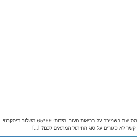
שקמה סדיניות למבוגרים סדיניה חד פעמית לשמירה על סביבה היגיינית ונעימה.הסדיניה הינה משטח חד פעמי רך בעל שכבת נושמת המסייעת בשמירה על בריאות העור. מידות: 99*65 משלוח דיסקרטי
ו קשר לא סגורים על סוג החיתול המתאים לכם? […]