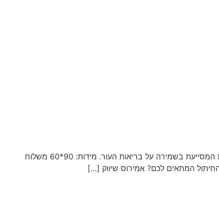
סדיניות Mediz למבוגרים סדיניה חד פעמית לשמירה על סביבה היגיינית ונעימה. הסדיניה הינה משטח חד פעמי רך בעל שכבת נושמת המסייעת בשמירה על בריאות העור. מידות: 90*60 משלוח
החיתול המתאים לכם? אמירוס שיווק […]