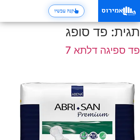
קנה עכשיו
תגית:
פד סופג
פד ספיגה דלתא 7