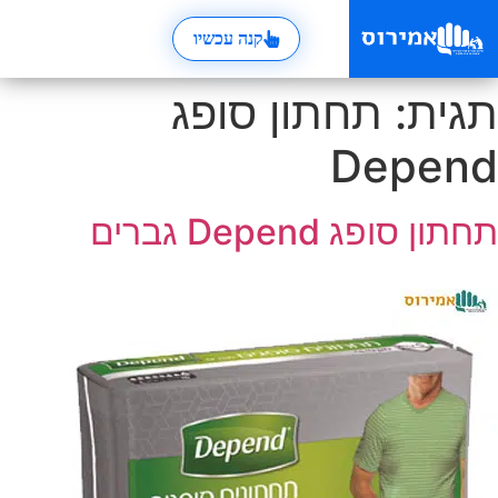
קנה עכשיו
תגית:
תחתון סופג
Depend
תחתון סופג Depend גברים