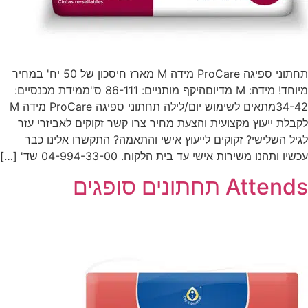
תחתוני ספיגה ProCare מידה M מארז חיסכון של 50 יח' במחיר
מיוחד! מידה: M מדיוםהיקף מותניים: 86-111 ס"ממידת מכנסיים:
34-42מתאים לשימוש יום/לילה תחתוני ספיגה ProCare מידה M
לקבלת ייעוץ מקצועית והצעת מחיר צרו קשר זקוקים לאביזרי עזר
לגיל השלישי? זקוקים לייעוץ אישי והתאמה? התקשרו אלינו כבר
עכשיו ותהנו משירות אישי עד בית הלקוח. 04-994-33-00 שד' […]
Attends תחתונים סופגים