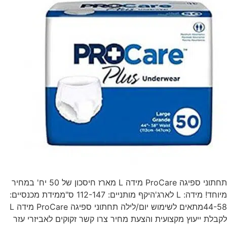
תחתוני ספיגה ProCare מידה L מארז חיסכון של 50 יח' במחיר
מיוחד! מידה: L לארג'היקף מותניים: 112-147 ס"ממידת מכנסיים:
44-58מתאים לשימוש יום/לילה תחתוני ספיגה ProCare מידה L
לקבלת ייעוץ מקצועית והצעת מחיר צרו קשר זקוקים לאביזרי עזר