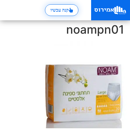
קנה עכשיו
noampn01