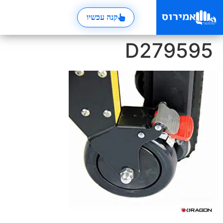
קנה עכשיו
D279595