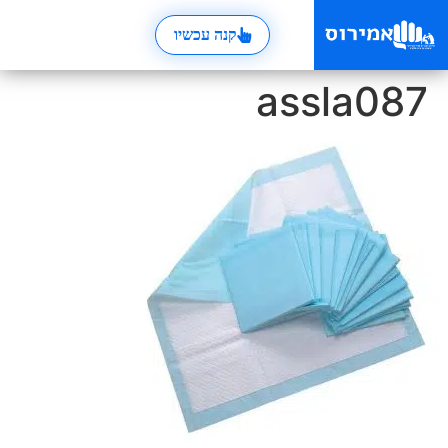
קנה עכשיו
assla087