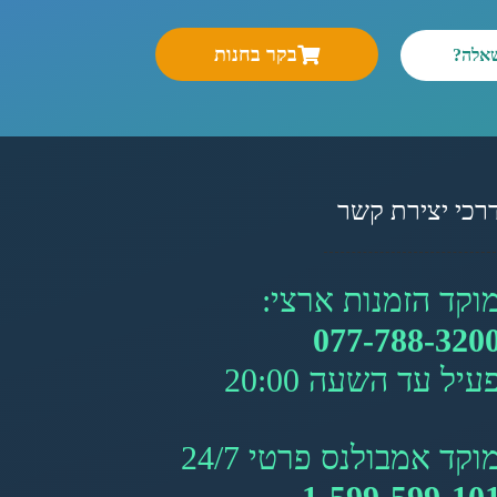
בקר בחנות
שאלה?
רכי יצירת קשר
וקד הזמנות ארצי:
077-788-320
עיל עד השעה 20:00
וקד אמבולנס פרטי 24/7