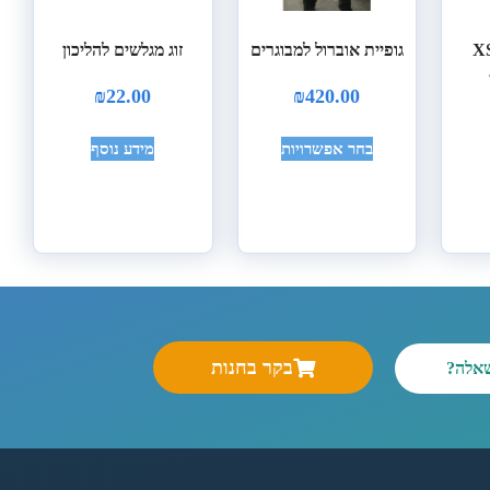
ני פריוול XS
גופיית אוברול למבוגרים
זוג מגלשים להליכון
₪
22.00
₪
420.00
בחר אפשרויות
מידע נוסף
בקר בחנות
שאלה?