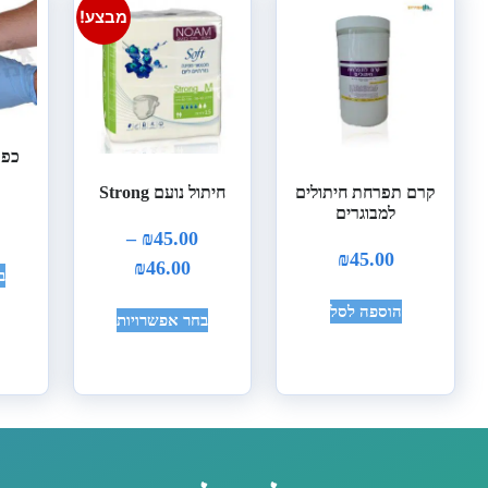
מבצע!
כפפ
קרם תפרחת חיתולים
חיתול נועם Strong
למבוגרים
–
₪
45.00
₪
45.00
₪
46.00
ב
הוספה לסל
בחר אפשרויות