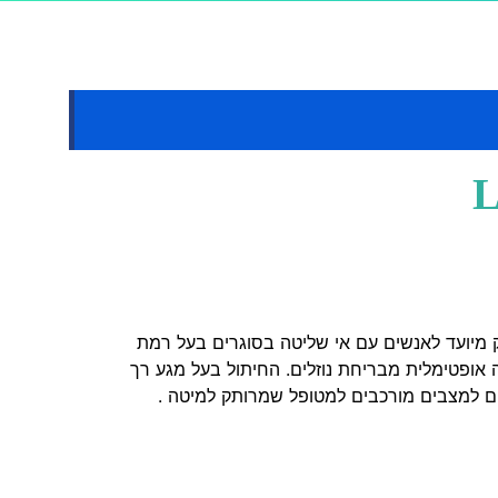
אבריפורם L4 מבית ABENA דנמרק מיועד לאנשים עם אי שליטה בסוגרים בעל רמת
 אופטימלית מבריחת נוזלים. החיתול בעל מגע רך
אים למצבים מורכבים למטופל שמרותק למיטה .