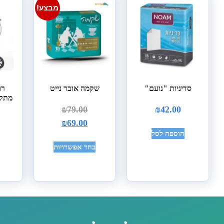
מבצע!
סדיניות "נועם"
שקמה אובר נייט
מתקפ
₪
79.00
₪
42.00
₪
69.00
הוספה לסל
בחר אפשרויות