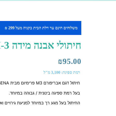
משלוחים חינם עד דלת הבית בקניה מעל 299 ₪
חיתולי אבנה מידה M-3
₪
95.00
רמת ספיגה: 3,100 מ"ל
חיתול דגם אבריפורם M3 פרימיום מבית ABENA דנמרק מיועד לאנשים עם אי שליטה בסוגרים
בעל רמת ספיגה בינונית / גבוהה במיוחד.
החיתול בעל מגע רך במיוחד למניעת גירויים וא