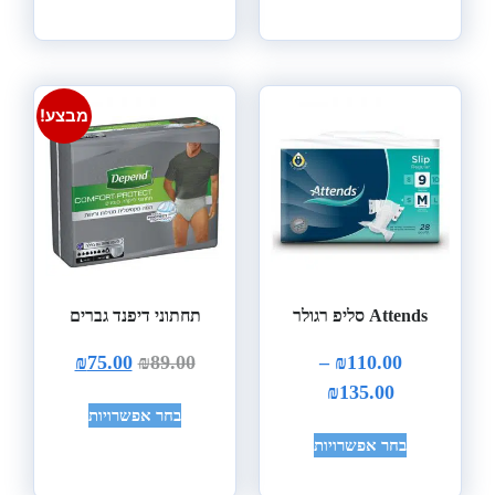
מבצע!
Attends סליפ רגולר
תחתוני דיפנד גברים
₪
75.00
₪
89.00
–
₪
110.00
₪
135.00
בחר אפשרויות
בחר אפשרויות