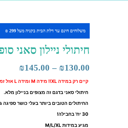
משלוחים חינם עד דלת הבית בקניה מעל 299 ₪
חיתולי ניילון סאני סופר פלו
₪
145.00
–
₪
130.00
קיים רק במידה XL!! מידה M ומידה L אזל זמנית עקב ביקוש רב ויחזור בקרוב
חיתולי סאני בדגם זה מצופים בניילון מלא.
החיתולים הטובים ביותר בעלי כושר ספיגה ג
30 יח' בחבילה!
מגיע במידות M/L/XL