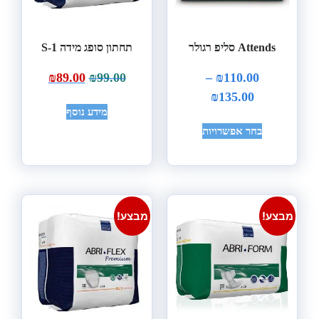
Attends סליפ רגולר
תחתון סופג מידה S-1
₪
89.00
₪
99.00
–
₪
110.00
₪
135.00
מידע נוסף
בחר אפשרויות
מבצע!
מבצע!