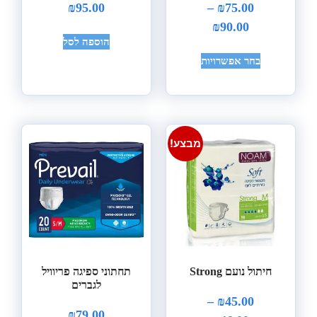
₪
95.00
–
₪
75.00
₪
90.00
הוספה לסל
בחר אפשרויות
מבצע!
חיתול נועם Strong
תחתוני ספיגה פריוויל
לגברים
–
₪
45.00
₪
79.00