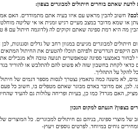
לדעת שאתם בוחרים חיתולים למבוגרים בצפון:
כם?
חשוב להבין מראש עם איזו בעיה אתם מתמודדים. האם אמצע
תן או שמא מדובר במצב מעיים רגיש זמנית או אי שליטה מוחלטת 
תוכל לסיי
ם חיתולים למבוגרים מגיעים במגוון רחב של גדלים וסגנונות, לכן 
ם היקפים הנדרשים ולפיהם תוכלו להטעים את החיתול המתאים ב
 לבחור באמצעי ספיגה שמאפשרים תנועה טובה ולא מגבילים את
ם כדאי לקחת בחשבון שזה לא פשוט להם להתלבש או להוריד בגדי
כל להקל על התהליך.
ים, לא משנה כמה נתאמץ נצטרך לנסות מספר דגמים של חיתולים
ו. לכן, אם מדובר באדם מבוגר שאתם מטפלים בו, חשוב כל פעם 
ציק, האם מגרד? כמו כן, בעיות ופריחה עלולות גם להעיד שהחית
ים בצפון? הגעתם למקום הנכון
 של מוצרי ספיגה, בניהם גם חיתולים למבוגרים. כל המוצרים שלנו
מחירים נוחים במיוחד. לפרטים נוספים ויעוץ-