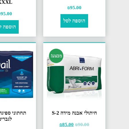
XXXL
₪
95.00
₪
95.00
הוספה לסל
הוספה ל
מבצע!
חיתולי אבנה מידה S-2
תחתוני ספיגה 
לגברים
₪
85.00
₪
90.00