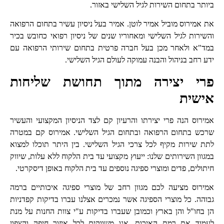
ביותר בתחום השירות לגיל השלישי באזור.
את אמירוס מוביל אמיר לוטן. אמיר בעל ניסיון עשיר בתחום הרפואה
והשירות לגיל השלישי ומאחוריו שנים של ניסיון רפואי כחובש בכיר
במד"א ולאחר מכן בעל חברה פרטית בתחום שירותי הרפואה עם
ידע רחב בניהול והבנה עמוקה לעולם הגיל השלישי.
פרי יצירה מתוך תחושת שליחות
אישית
אמירוס הנה פרי יצירתו והרעיון קם לצד הניסיון המקצועי והעשיר
שרכש בתחום הרפואה ובתחום הגיל השלישי. אמירוס קם במטרה
לתת שירות מקיף לכל צרכי הגיל השלישי. בין היתר תוכלו למצוא
במגוון השירותים שלנו: ייעוץ מקצועי עד בית הלקוח ללא עלות, שיווק
חיתולים, פדים ומוצרי ספיגה נוספים עד בית הלקוח באופן דיסקרטי.
אמירוס מציעה לכם מגוון רחב של מוצרי ספיגה איכותיים ברמה
גבוהה. כל מוצרי הספיגה אשר נמכרים אצלנו עברו בדיקות קפדניות
הן בחו"ל והן בארץ וכמובן שעברו בדיקות ע"י צוות החנות על מנת
לעמוד את רמת האיכות. אנו משווקים לכל איזור חיפה והצפון